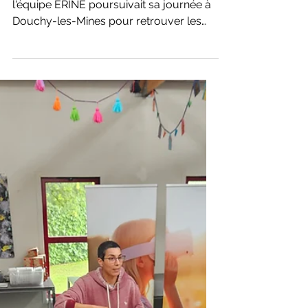
Plus de 50 personnes réunies
pour célébrer les abeilles à
Douchy-les-Mines
Après la Fête du Miel d'Anzin le matin,
l'équipe ERINE poursuivait sa journée à
Douchy-les-Mines pour retrouver les
élèves du rucher-école de l'École Jules
Ferry. Plus de 50 personnes étaient
présentes aux côtés de nos animateurs
Sébastien, Alane, Augustin, Christophe
et Mathieu pour célébrer plusieurs mois
d'apprentissage autour des abeilles et
de la biodiversité.