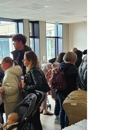
accueilli la toute première Fête du Miel
du rucher-école ERINE, réunissant près
de 150 participants autour d’une même
ambition : découvrir le monde fascinant
des abeilles et de la biodiversité. Animée
par Sébastien, Hadda, Alane, Augustin
et Mathieu, cette matinée a été
organisée en partenariat avec la
Sauvegarde du Nord, l'APEI du
Valenciennois - Les Papillons Blancs, la
Fondation AnBer et le Crédi