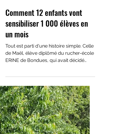
Comment 12 enfants vont
sensibiliser 1 000 élèves en
un mois
Tout est parti d'une histoire simple. Celle
de Maël, élève diplômé du rucher-école
ERINE de Bondues, qui avait décidé
d'aller présenter les abeilles et les
pollinisateurs dans la classe de sa petite
sœur. Une initiative spontanée qui a fait
naître une conviction forte chez ERINE :
👉 Et si les enfants devenaient les