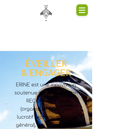
ÉVEILLER
& ENGAGER
ERINE est une innovation
soutenue par l'association
RECONNECTION
(organisme à but non
lucratif reconnu d'intérêt
général), qui a pour objet