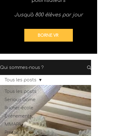
pollinisateurs
Jusqu'à 800 élèves par jour
BORNE VR
Qui sommes-nous ?
Tous les posts
Tous les posts
Serious Game
Rucher-école
Événements
MMAPA
Presse