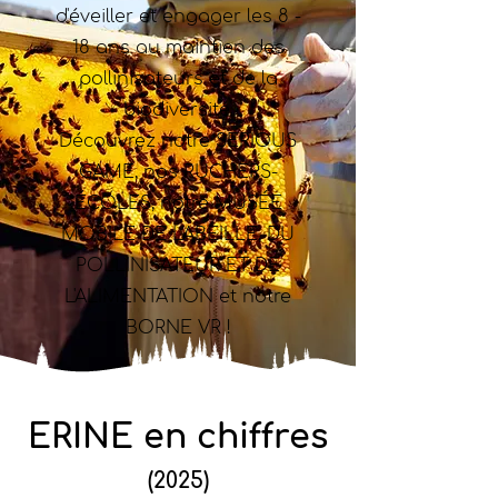
d'éveiller et engager les 8 -
18 ans au maintien des
pollinisateurs et de la
biodiversité.
Découvrez notre SERIOUS
GAME, nos RUCHERS-
ÉCOLES, notre MUSÉE
MOBILE DE L'ABEILLE, DU
POLLINISATEUR ET DE
L'ALIMENTATION et notre
BORNE VR !
ERINE en chiffres
(2025)