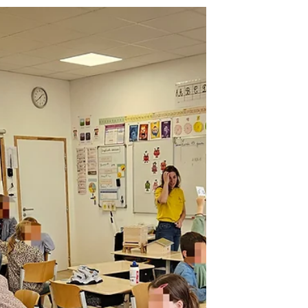
Oliviers, organisée par l'association Les
Fées de la Ruche en partenariat avec
ERINE. Familles, partenaires, élus,
bénévoles et visiteurs sont venus
nombreux partager ce moment
convivial autour des abeilles, accueillis
avec enthousiasme par les jeunes
apiculteurs du rucher-école.