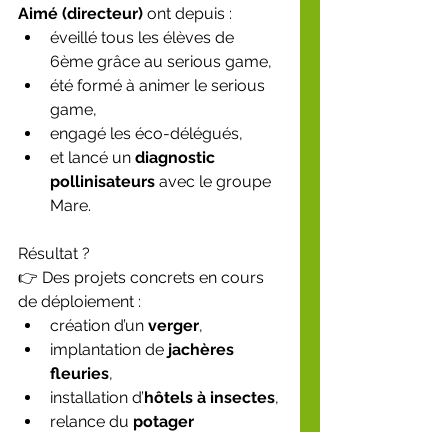
Aimé (directeur)
 ont depuis :
éveillé tous les élèves de 
6ème grâce au serious game,
été formé à animer le serious 
game,
engagé les éco-délégués,
et lancé un 
diagnostic 
pollinisateurs
 avec le groupe 
Mare.
Résultat ?
👉 Des projets concrets en cours 
de déploiement :
création d’un 
verger
,
implantation de 
jachères 
fleuries
,
installation d’
hôtels à insectes
,
relance du 
potager 
pédagogique
.