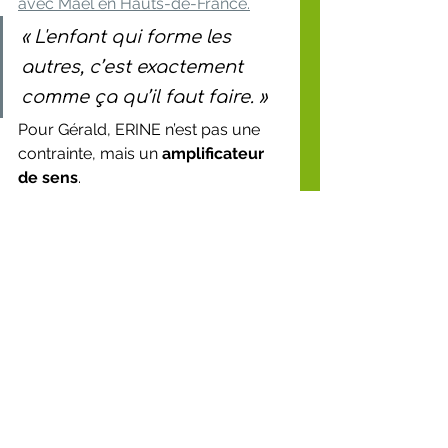
avec Maël en Hauts-de-France.
« L'enfant qui forme les 
autres, c’est exactement 
comme ça qu’il faut faire. »
Pour Gérald, ERINE n’est pas une 
contrainte, mais un 
amplificateur 
de sens
.
🌍 Une ruche 
nationale en 
mouvement
Saint-Étienne, Hauts-de-Seine, Bar-
le-Duc.
Trois territoires. Trois projets. Une 
même vision.