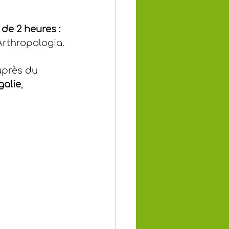
e 2 heures : 
’Arthropologia.
uprès du 
alie
, 