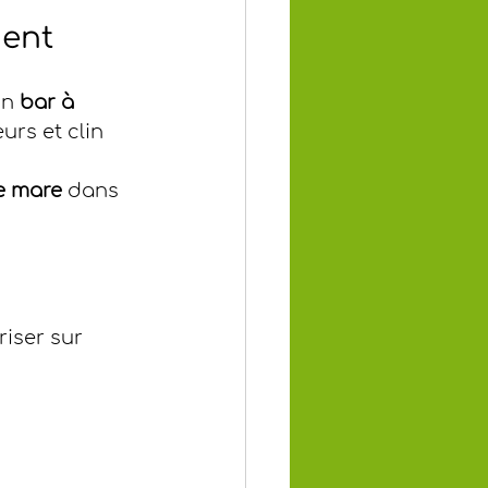
ment
un 
bar à 
urs et clin 
ne mare
 dans 
riser sur 