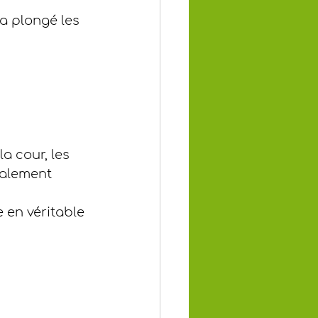
a plongé les 
a cour, les 
talement 
 en véritable 