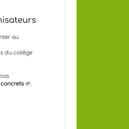
nisateurs
nter au 
s du collège 
pas 
concrets
 🌱.