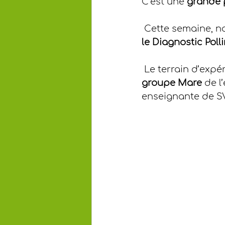
C’est une 
grande 
 Cette semaine, n
le Diagnostic Poll
 Le terrain d’expé
groupe Mare
 de 
enseignante de S