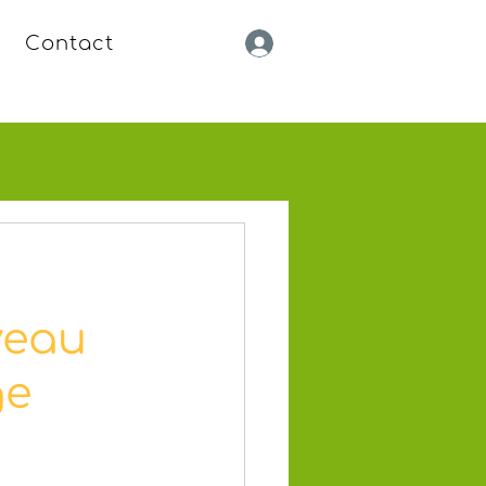
Contact
veau
ge