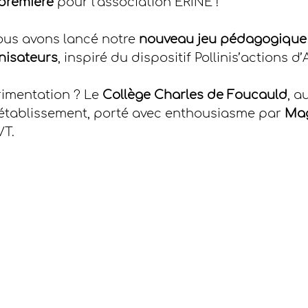
première
 pour l’association ERINE !
ous avons lancé notre 
nouveau jeu pédagogique d
inisateurs
, inspiré du dispositif Pollinis’actions d
rimentation ? Le 
Collège Charles de Foucauld
, a
l’établissement, porté avec enthousiasme par 
Mag
VT.