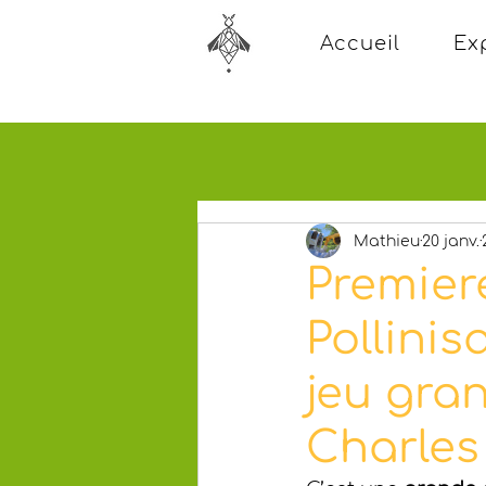
Accueil
Ex
Mathieu
20 janv.
Premier
Pollini
jeu gra
Charles