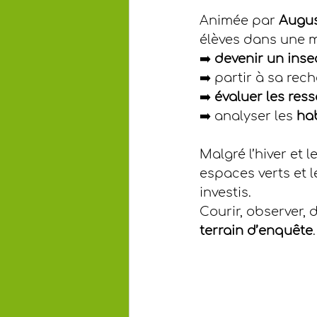
Animée par 
Augus
élèves dans une m
➡️ 
devenir un inse
➡️ partir à sa rec
➡️ 
évaluer les res
➡️ analyser les 
hab
Malgré l’hiver et 
espaces verts et l
investis.
Courir, observer, 
terrain d’enquête
.