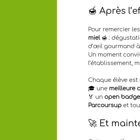
🍯 Après l’e
Pour remercier les
miel
 🍯 : dégustat
d’œil gourmand à
Un moment convivia
l’établissement, 
Chaque élève est r
🎓 une 
meilleure
🏅 un 
open badge 
Parcoursup
 et to
🚀 Et maint