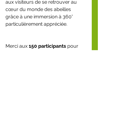
aux visiteurs de se retrouver au 
cœur du monde des abeilles 
grâce à une immersion à 360° 
particulièrement appréciée.
Merci aux 
150 participants
 pour 
leur enthousiasme tout au long de 
cette matinée.
Merci à la 
Maison d’Accueil 
Spécialisée La Bleuse Borne
 pour 
son accueil et à 
Rémi 
Cadoum
 pour sa confiance.
Merci à l'
APEI du Valenciennois - 
Les Papillons Blancs
 pour sa 
mobilisation exceptionnelle, ainsi 
qu'à la 
Sauvegarde du Nord
, la 
Fondation AnBer
 et au 
Crédit 
Agricole
 pour leur soutien.