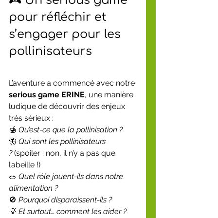
🎮 Un serious game 
pour réfléchir et 
s’engager pour les 
pollinisateurs
L’aventure a commencé avec notre 
serious game ERINE
, une manière 
ludique de découvrir des enjeux 
très sérieux :
🍯 
Qu’est-ce que la pollinisation ?
🦋 
Qui sont les pollinisateurs 
?
 (spoiler : non, il n’y a pas que 
l’abeille !)
🥗 
Quel rôle jouent-ils dans notre 
alimentation ?
🚫 
Pourquoi disparaissent-ils ?
💡 
Et surtout… comment les aider ?