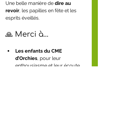
Une belle manière de 
dire au 
revoir
, les papilles en fête et les 
esprits éveillés.
🙏 Merci à…
Les enfants du CME 
d’Orchies
, pour leur 
enthousiasme et leur écoute,
Sébastien
, pour son animation 
vivante et engagée,
Cédric Deheul
, 
Marc Dupuis
et 
Nathalie Gabryelewicz
 de 
la ville d'Orchies pour cette 
belle initiative,
La Maison de la Vie 
Associative d’Orchies
, pour 
leur accueil chaleureux.