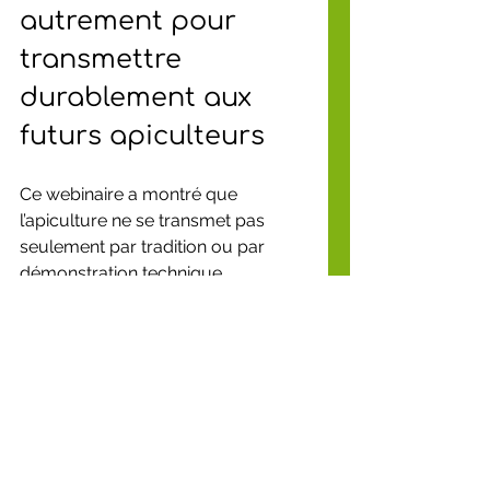
autrement pour 
transmettre 
durablement aux 
futurs apiculteurs
Ce webinaire a montré que 
l’apiculture ne se transmet pas 
seulement par tradition ou par 
démonstration technique.
Elle peut aussi s’appuyer sur les 
connaissances scientifiques 
actuelles pour :
former plus efficacement,
engager plus durablement,
et éveiller plus profondément.
380 apiculteurs, enseignants et 