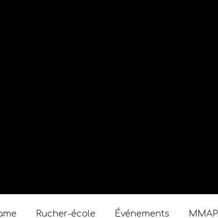
Game
Rucher-école
Événements
MMAP