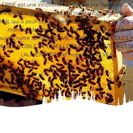
ERINE est une innovation soutenue par l'association
NNECTION (organisme à but non lucratif reconnu d'in
ral), qui a pour objet d'éveiller et engager les 8 - 18 a
maintien des pollinisateurs et de la biodiversité.
ouvrez notre SERIOUS GAME, nos RUCHERS-ÉCOLES, n
USÉE MOBILE DE L'ABEILLE, DU POLLINISATEUR ET D
L'ALIMENTATION et notre BORNE VR !