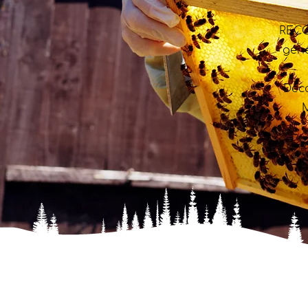
RECO
géné
Déc
M