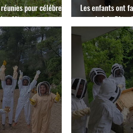
 réunies pour célébrer
Les enfants ont f
-les-Mines
grands à la Fête 