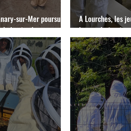
anary-sur-Mer poursuit
A Lourches, les j
 de la pinede
le monde fascinan