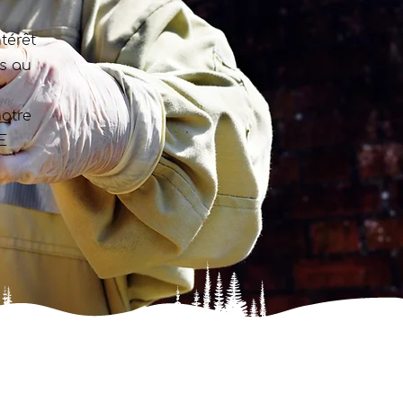
térêt
ns au
otre
E