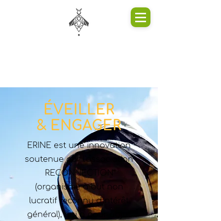
ÉVEILLER
& ENGAGER
ERINE est une innovation
soutenue par l'association
RECONNECTION
(organisme à but non
lucratif reconnu d'intérêt
général), qui a pour objet