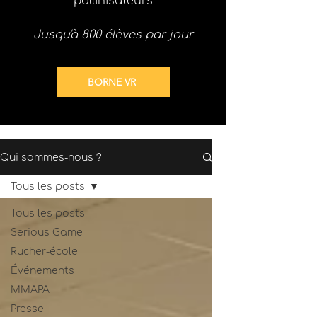
pollinisateurs
Jusqu'à 800 élèves par jour
BORNE VR
Qui sommes-nous ?
Tous les posts
Tous les posts
Serious Game
Rucher-école
Événements
MMAPA
Presse