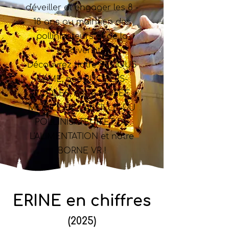
d'éveiller et engager les 8 -
18 ans au maintien des
pollinisateurs et de la
biodiversité.
Découvrez notre SERIOUS
GAME, nos RUCHERS-
ÉCOLES, notre MUSÉE
MOBILE DE L'ABEILLE, DU
POLLINISATEUR ET DE
L'ALIMENTATION et notre
BORNE VR !
ERINE en chiffres
(2025)