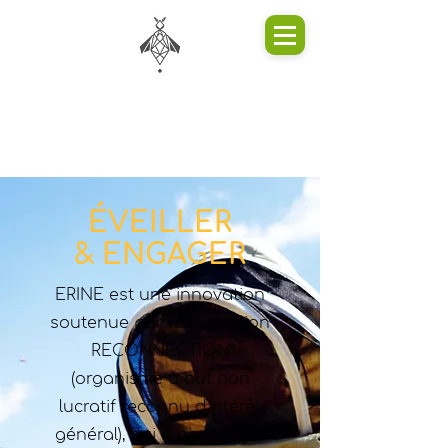
ÉVEILLER
& ENGAGER
ERINE est une innovation
soutenue par l'association
RECONNECTION
(organisme à but non
lucratif reconnu d'intérêt
général), qui a pour objet