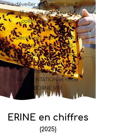
d'éveiller et engager les 8 -
18 ans au maintien des
pollinisateurs et de la
biodiversité.
Découvrez notre SERIOUS
GAME, nos RUCHERS-
ÉCOLES, notre MUSÉE
MOBILE DE L'ABEILLE, DU
POLLINISATEUR ET DE
L'ALIMENTATION et notre
BORNE VR !
ERINE en chiffres
(2025)