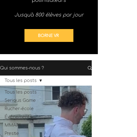
pollinisateurs
Jusqu'à 800 élèves par jour
BORNE VR
Qui sommes-nous ?
Tous les posts
Tous les posts
Serious Game
Rucher-école
Événements
MMAPA
Presse