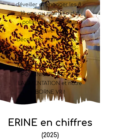
d'éveiller et engager les 8 -
18 ans au maintien des
pollinisateurs et de la
biodiversité.
Découvrez notre SERIOUS
GAME, nos RUCHERS-
ÉCOLES, notre MUSÉE
MOBILE DE L'ABEILLE, DU
POLLINISATEUR ET DE
L'ALIMENTATION et notre
BORNE VR !
ERINE en chiffres
(2025)