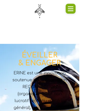
ÉVEILLER
& ENGAGER
ERINE est une innovation
soutenue par l'association
RECONNECTION
(organisme à but non
lucratif reconnu d'intérêt
général), qui a pour objet