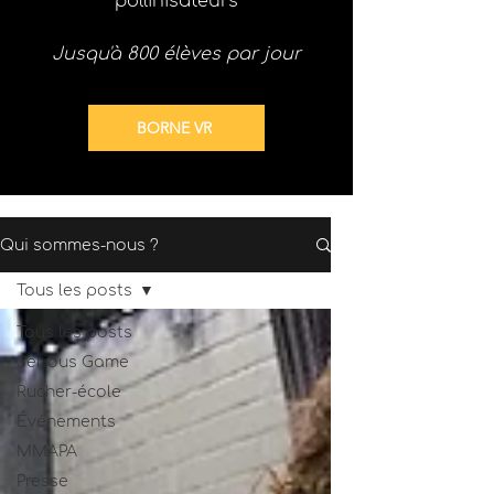
pollinisateurs
Jusqu'à 800 élèves par jour
BORNE VR
Qui sommes-nous ?
Tous les posts
Tous les posts
Serious Game
Rucher-école
Événements
MMAPA
Presse