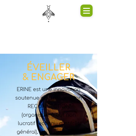
ÉVEILLER
& ENGAGER
ERINE est une innovation
soutenue par l'association
RECONNECTION
(organisme à but non
lucratif reconnu d'intérêt
général), qui a pour objet