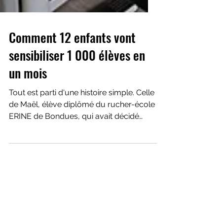
Comment 12 enfants vont
sensibiliser 1 000 élèves en
un mois
Tout est parti d'une histoire simple. Celle
de Maël, élève diplômé du rucher-école
ERINE de Bondues, qui avait décidé
d'aller présenter les abeilles et les
pollinisateurs dans la classe de sa petite
sœur. Une initiative spontanée qui a fait
naître une conviction forte chez ERINE :
👉 Et si les enfants devenaient les
meilleurs ambassadeurs de la