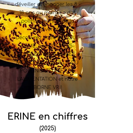
d'éveiller et engager les 8 -
18 ans au maintien des
pollinisateurs et de la
biodiversité.
Découvrez notre SERIOUS
GAME, nos RUCHERS-
ÉCOLES, notre MUSÉE
MOBILE DE L'ABEILLE, DU
POLLINISATEUR ET DE
L'ALIMENTATION et notre
BORNE VR !
ERINE en chiffres
(2025)