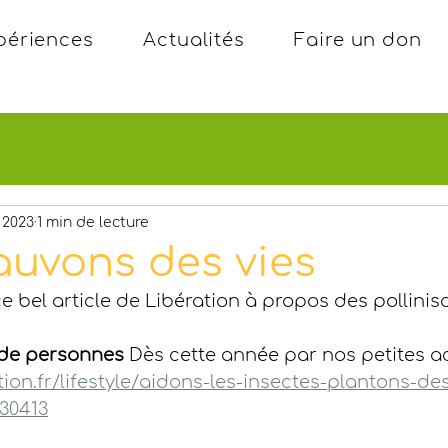
périences
Actualités
Faire un don
. 2023
1 min de lecture
sauvons des vies
bel article de Libération à propos des pollinisat
n de personnes
 Dès cette année par nos petites a
tion.fr/lifestyle/aidons-les-insectes-plantons-des
30413