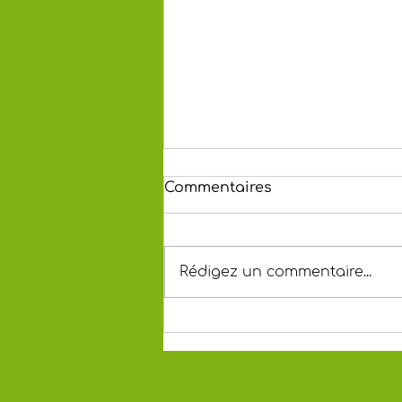
Commentaires
Rédigez un commentaire...
Plus de 700 personnes
ont vecu la vie d'une
abeille a Lille Aventure
Nature