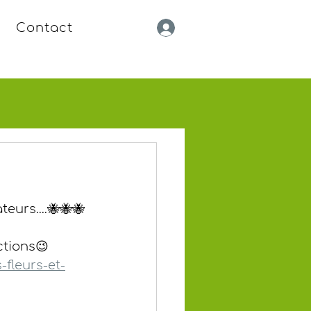
Contact
eurs....🐝🐝🐝
ctions😉
-fleurs-et-