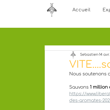
Accueil
Ex
Sebastien
14 avr
VITE....
Nous soutenons ce 
Sauvons 
1 millio
https://www.libera
des-aromates-202