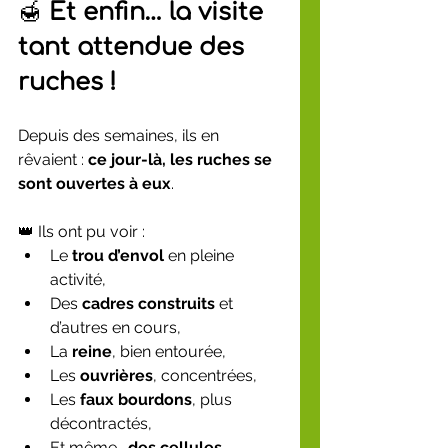
🍯 
Et enfin… la visite 
tant attendue des 
ruches !
Depuis des semaines, ils en 
rêvaient : 
ce jour-là, les ruches se 
sont ouvertes à eux
.
👑 Ils ont pu voir :
Le 
trou d’envol
 en pleine 
activité,
Des 
cadres construits
 et 
d’autres en cours,
La 
reine
, bien entourée,
Les 
ouvrières
, concentrées,
Les 
faux bourdons
, plus 
décontractés,
Et même… 
des cellules 