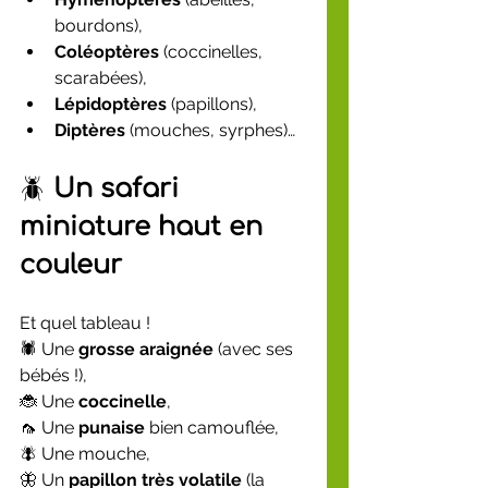
bourdons),
Coléoptères
 (coccinelles, 
scarabées),
Lépidoptères
 (papillons),
Diptères
 (mouches, syrphes)…
🪲 
Un safari 
miniature haut en 
couleur
Et quel tableau !
🕷 Une 
grosse araignée
 (avec ses 
bébés !),
🐞 Une 
coccinelle
,
🦟 Une 
punaise
 bien camouflée,
🪰 Une mouche,
🦋 Un 
papillon très volatile
 (la 