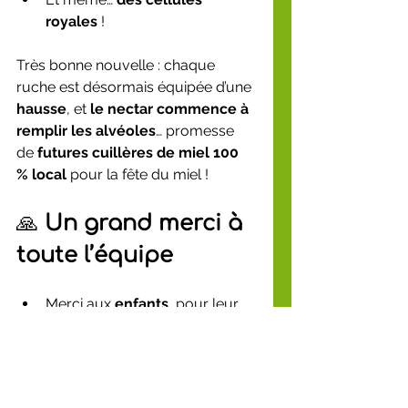
royales
 !
Très bonne nouvelle : chaque 
ruche est désormais équipée d’une 
hausse
, et 
le nectar commence à 
remplir les alvéoles
… promesse 
de 
futures cuillères de miel 100 
% local
 pour la fête du miel !
🙏 
Un grand merci à 
toute l’équipe
Merci aux 
enfants
, pour leur 
curiosité, leur énergie, leur 
enthousiasme,
Merci à 
Étienne
, maire 
d’Anstaing, pour son soutien 