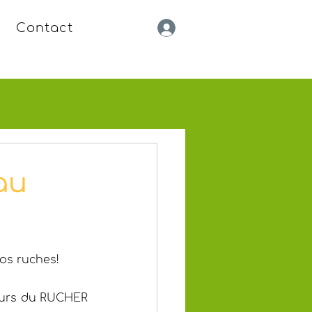
Contact
au
os ruches!
eurs du RUCHER 