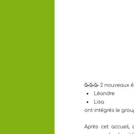
🥳🥳🥳 2 nouveaux él
Léandre 
Lisa 
ont intégrés le gro
Après cet accueil, 