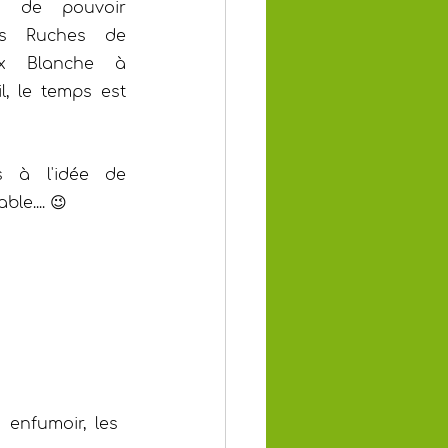
 de pouvoir 
es Ruches de 
ix Blanche à 
, le temps est 
s à l'idée de 
le.... 😉
 enfumoir, les 