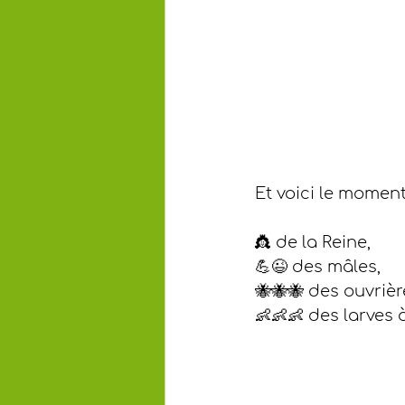
Et voici le moment
👸 de la Reine,
💪😉 des mâles,
🐝🐝🐝 des ouvrièr
👶👶👶 des larves 