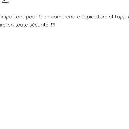
️....
t important pour bien comprendre l'apiculture et l'app
e, en toute sécurité! ❗❕❕