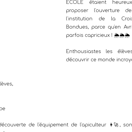
ECOLE étaient heureux
proposer l'ouverture d
l'institution de la Cro
Bondues, parce qu'en Avril
parfois capricieux ! 🌦️🌦️🌦️
Enthousiastes les élève
découvrir ce monde incroyab
èves, 
upe
découverte de l'équipement de l'apiculteur 👩‍🚀, son