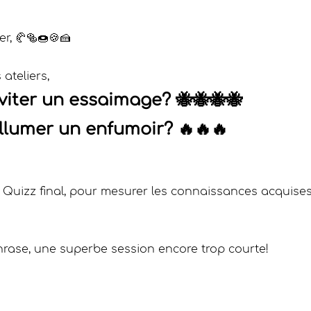
r, 🥐🥯🍩🍪🍰
ateliers, 
iter un essaimage? 🐝🐝🐝🐝
lumer un enfumoir? 🔥🔥🔥
e Quizz final, pour mesurer les connaissances acquises
hrase, une superbe session encore trop courte!