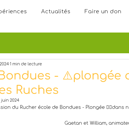
périences
Actualités
Faire un don
 2024
1 min de lecture
Bondues - ⚠️plongée 
es Ruches
 juin 2024
sion du Rucher école de Bondues - Plongée 🏊‍♀️dans n
Gaetan et William, animat