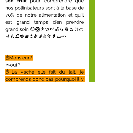
son fruit
 pour comprendre que 
nos pollinisateurs sont à la base de 
70% de notre alimentation et qu'il 
est grand temps d'en prendre 
grand soin 😉🥝🍇🍈🍉🍎🥭🍍🍌🍋🍊
🍏🍐🍒🍓🫐🍅🌽🌶️🫑🥦🥬🥒🥕
☝️Monsieur? 
🫴oui ?
☝️La vache elle fait du lait, je 
comprends donc pas pourquoi il y 
a cette image du lait? 
🫴Et que mange la vache?
☝️De l'herbe? 
🫴oui, qu'y a t-il dans l'herbe?
☝️Des pissenlits, des pâquerettes, 
de la luzerne, des trèfles? 
🫴autant de fleurs butinées qui 