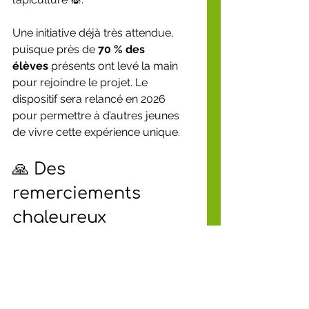
Une initiative déjà très attendue, 
puisque près de 
70 % des 
élèves
 présents ont levé la main 
pour rejoindre le projet. Le 
dispositif sera relancé en 2026 
pour permettre à d’autres jeunes 
de vivre cette expérience unique.
🙏 Des 
remerciements 
chaleureux
Un immense merci aux enfants 
pour leur enthousiasme et leur 
engagement, aux enseignants et à 
Monsieur POL
, directeur de l’école, 