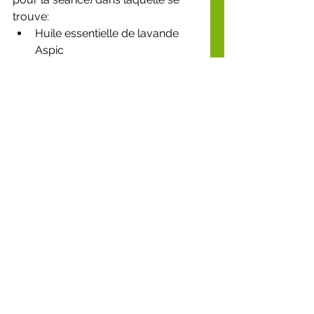
trouve:
Huile essentielle de lavande 
Aspic
Crème antihistaminique
Seringue à appliquer avec 
adrénaline (microjex 150 et 
300)
5. Les assurances
✅ Chaque rucher école est assuré 
pour la pratique apicole, et assure 
sa responsabilité civile dans la 
pratique de son rucher et des 
risques inhérents, comme pour 
toute activité!
Bref vous l'avez compris on 