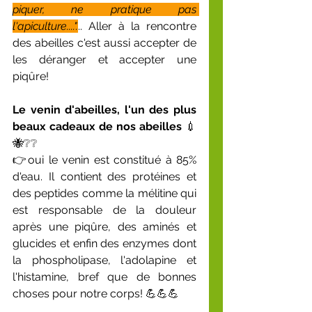
piquer, ne pratique pas 
l'apiculture....".
.. Aller à la rencontre 
des abeilles c'est aussi accepter de 
les déranger et accepter une 
piqûre!
Le venin d'abeilles, l'un des plus 
beaux cadeaux de nos abeilles
 💉
🐝❔❔
👉oui le venin est constitué à 85% 
d'eau. Il contient des protéines et 
des peptides comme la mélitine qui 
est responsable de la douleur 
après une piqûre, des aminés et 
glucides et enfin des enzymes dont 
la phospholipase, l'adolapine et 
l'histamine, bref que de bonnes 
choses pour notre corps! 💪💪💪