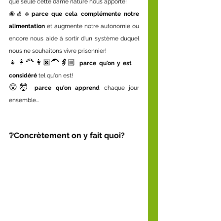
que seule cette dame nature nous apporte!
🐝🍏🧄
parce que cela complémente notre 
alimentation
 et augmente notre autonomie ou 
encore nous aide à sortir d'un système duquel 
nous ne souhaitons vivre prisonnier!
👧👩‍🦰👩🏿‍🦱👵🏼
 parce qu'on y est 
considéré
 tel qu'on est!
😮🤯
 parce qu'on apprend
 chaque jour 
ensemble...
❔Concrètement on y fait quoi?