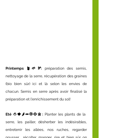
Printemps 🪴🌱🫘: 
préparation des semis, 
nettoyage de la serre, récupération des graines 
(bio bien sûr) ici et là selon les envies de 
chacun. Semis en serre après avoir finalisé la 
préparation et l'enrichissement du sol!
Eté 🍅🍓🌶️🥕🏵️🌻🌼: 
Planter les plants de la 
serre, les pailler, désherber les indésirables, 
entretenir les allées, nos ruches, regarder 
pousser.... récolter, manger, rire et bien sûr on 