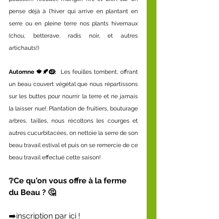
pense déjà à l'hiver qui arrive en plantant en 
serre ou en pleine terre nos plants hivernaux 
(chou, betterave, radis noir, et autres 
artichauts!)
Automne 🍁🍂🪹: 
 Les feuilles tombent, offrant 
un beau couvert végétal que nous répartissons 
sur les buttes pour nourrir la terre et ne jamais 
la laisser nue!. Plantation de fruitiers, bouturage 
arbres, tailles, nous récoltons les courges et 
autres cucurbitacées, on nettoie la serre de son 
beau travail estival et puis on se remercie de ce 
beau travail effectué cette saison!
❔Ce qu'on vous offre à la ferme 
du Beau ? 🤔
➡️inscription par ici !