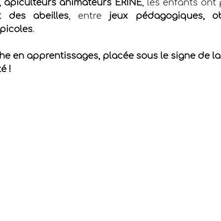
, apiculteurs animateurs ERINE
, les enfants ont
 des abeilles
, entre 
jeux pédagogiques, ob
picoles
.
he en apprentissages, placée sous le signe de l
é !