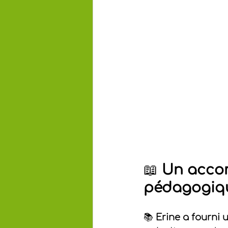
📖 
Un accom
pédagogiqu
📚 
Erine a fourni 