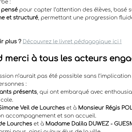
rbe :
 pensé
 pour capter l’attention des élèves, basé su
e et structuré
, permettant une progression fluid
r plus ? 
Découvrez le livret pédagogique ici !
 merci à tous les acteurs enga
sion n’aurait pas été possible sans l’implication
rsonnes :
fants présents
, qui ont embarqué avec enthousi
cole.
 Simone Veil de Lourches
 et à 
Monsieur Régis POL,
son accompagnement et son accueil.
e de Lourches
 et à 
Madame Dalila DUWEZ - GUESMI
parmi nous, ainsi qu'aux élus de la ville.