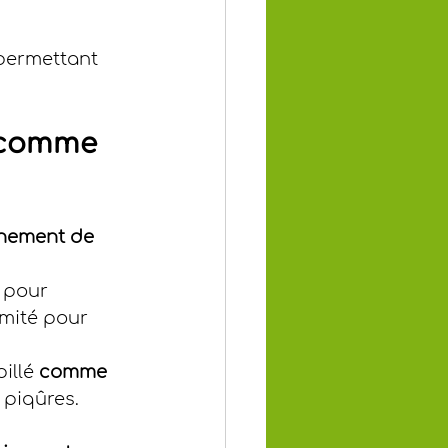
 permettant 
r comme 
nnement de 
  pour 
mité pour 
illé 
comme 
s piqûres.