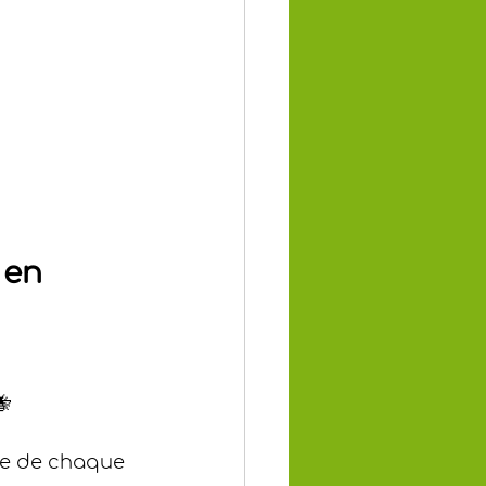
 en 
🐝
le de chaque 