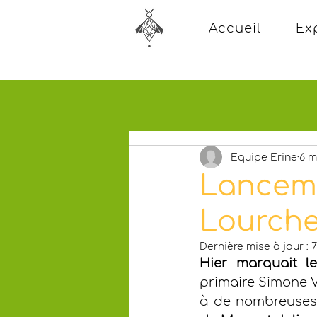
Accueil
Ex
Equipe Erine
6 m
Lanceme
Lourch
Dernière mise à jour :
7
Hier marquait l
primaire Simone V
à de nombreuses 