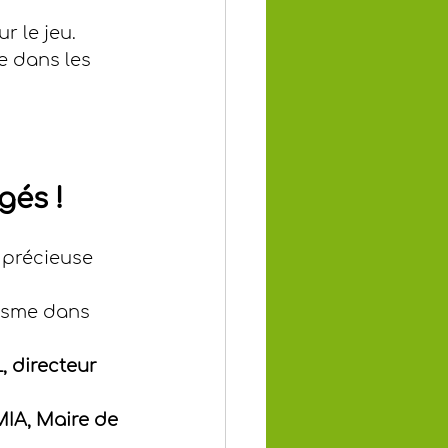
r le jeu.
e dans les 
gés !
 précieuse 
asme dans 
 directeur 
A, Maire de 