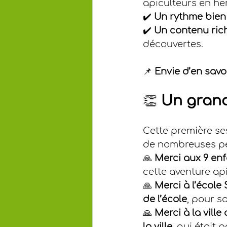
apiculteurs en he
✔️ 
Un rythme bien
✔️ 
Un contenu rich
découvertes.
📌 
Envie d’en savoi
👏 
Un grand
Cette première ses
de nombreuses pe
🙏 
Merci aux 9 en
cette aventure api
🙏 
Merci à l’école
de l’école
, pour 
🙏 
Merci à la vill
la ville
, qui était 