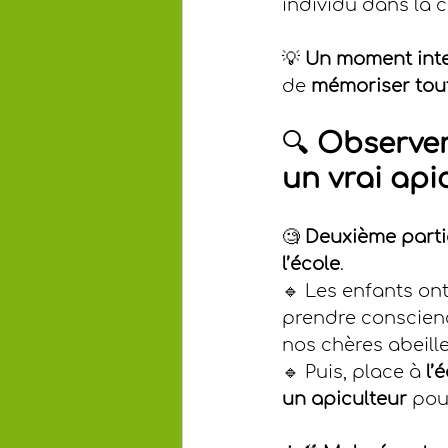
individu dans la c
💡 
Un moment inter
de 
mémoriser tou
🔍 
Observer
un vrai api
🧐 
Deuxième partie
l’école
.
🔹 Les enfants ont
prendre conscienc
nos chères abeille
🔹 Puis, place à 
l’
un apiculteur
 pou