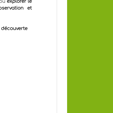
 pu 
explorer le 
servation et 
a découverte 