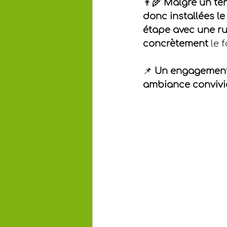
👨‍🌾 
Malgré un tem
donc installées le
étape avec une r
concrètement
 le
📌 
Un engagement f
ambiance convivial