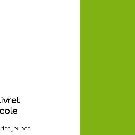
vret 
cole
e des jeunes 