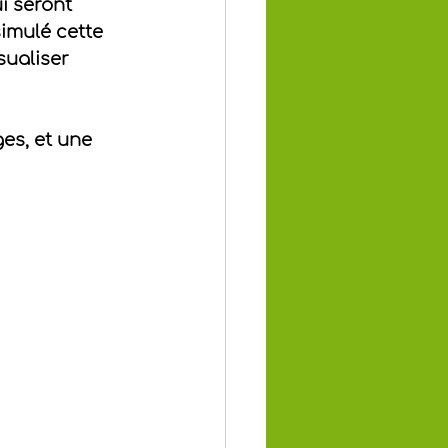
i seront 
imulé cette 
sualiser 
es, et une 