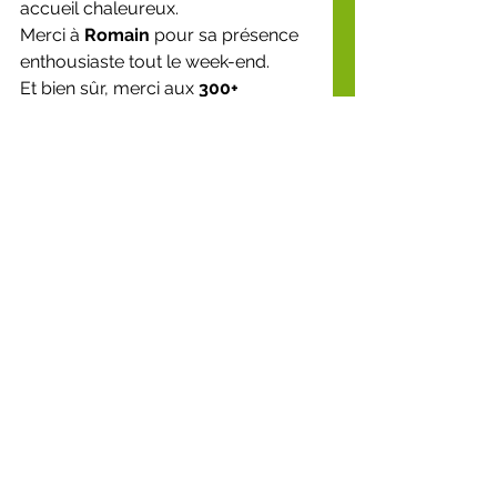
accueil chaleureux.
Merci à 
Romain
 pour sa présence 
enthousiaste tout le week-end.
Et bien sûr, merci aux 
300+ 
personnes
 qui sont venues jouer, 
apprendre et s’émerveiller avec 
nous 🐝💛
🌼 La borne VR ERINE continue de 
rencontrer un immense succès 
partout où elle passe.
Posts récents