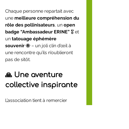
Chaque personne repartait avec 
une 
meilleure compréhension du 
rôle des pollinisateurs
, un 
open 
badge “Ambassadeur ERINE”
 🎖️ et 
un 
tatouage éphémère 
souvenir
 🐝 – un joli clin d’œil à 
une rencontre qu’ils n’oublieront 
pas de sitôt.
🙏 Une aventure 
collective inspirante
L’association tient à remercier 
chaleureusement 
Franck 
Tiennebrunne
 et toute l’équipe de 
Ludovia BE
 pour leur accueil 
bienveillant, ainsi que toutes les 