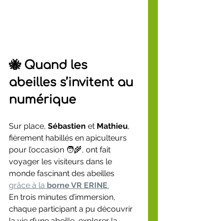
🐝 Quand les 
abeilles s’invitent au 
numérique
Sur place, 
Sébastien
 et 
Mathieu
, 
fièrement habillés en apiculteurs 
pour l’occasion 🧑‍🌾, ont fait 
voyager les visiteurs dans le 
monde fascinant des abeilles 
grâce à la 
borne VR ERINE
.
En trois minutes d’immersion, 
chaque participant a pu découvrir 
la vie d’une abeille, explorer la 