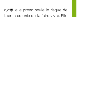
👉🐝 elle prend seule le risque de 
tuer la colonie ou la faire vivre. Elle 
n'est autre qu'une simple abeille, 
dont le rôle est parfaitement 
assumé à ce moment là!...
‼📌 Et vous quel risque prenez 
vous pour le mieux de votre 
entreprise?
"Ce n'est pas le chemin qui est 
difficile mais le difficile qui est le 
Chemin!.... "