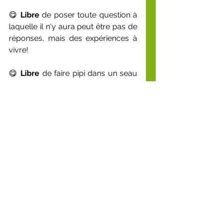
😋 
Libre
 de poser toute question à 
laquelle il n'y aura peut être pas de 
réponses, mais des expériences à 
vivre!
😋 
Libre
 de faire pipi dans un seau 
pour donner l'urée à nos plantes, 
comme dans les années 1900, car 
l'urée ne doit pas forcément être de 
synthèse!
😋 
Libre
 d'enlever vos gants pour 
caresser nos abeilles 🐝🐝🐝!
Bref vous l'avez compris 
l'expérientiel est indispensable à la 
réussite de notre projet, cela veut 
aussi dire, CO-construire car 