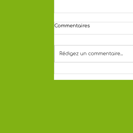
Commentaires
Rédigez un commentaire...
Une belle recolte avant
l'ete pour le rucher-ecole
de Saint-Etienne