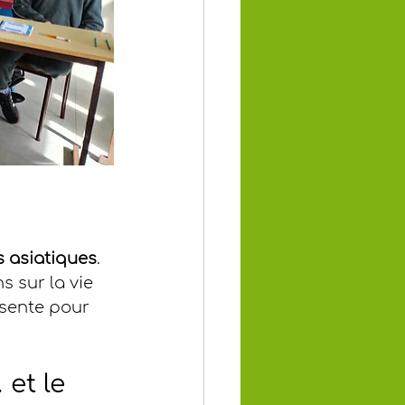
s asiatiques
. 
 sur la vie 
ésente pour 
et le 