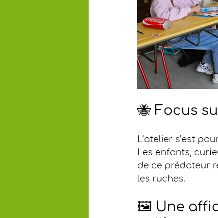
🐝 Focus su
L’atelier s’est pou
Les enfants, curie
de ce prédateur r
les ruches.
🖼️ Une aff