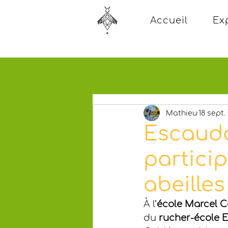
Accueil
Ex
Mathieu
18 sept.
Escauda
particip
abeilles
À l’
école Marcel C
du 
rucher-école E