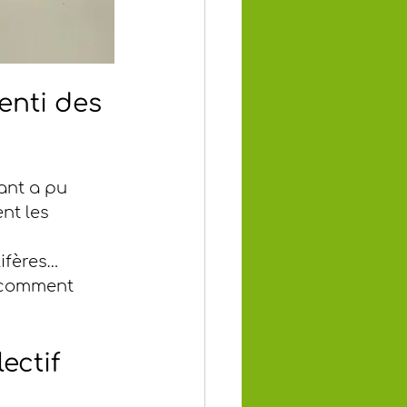
nti des 
ant a pu 
nt les 
ifères… 
 comment 
ectif