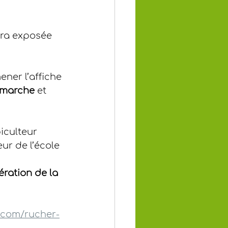
era exposée 
ner l’affiche 
émarche
 et 
piculteur 
eur de l’école 
ation de la 
.com/rucher-