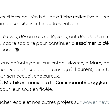
les élèves ont réalisé une 
affiche collective
 qui s
in de sensibiliser les autres enfants.
s élèves, désormais collégiens, ont décidé d’emme
 cadre scolaire pour continuer à 
essaimer la d
ssage. 🌍
 aux enfants pour leur enthousiasme, à 
Marc
, a
er-école d’Escaudain, ainsi qu’à 
Laurent
, direct
ur son accueil chaleureux.
à 
Mathilde Trioux
 et à la 
Communauté d’agglomér
 pour leur soutien fidèle.
cher-école et nos autres projets sur 
www.erinevr