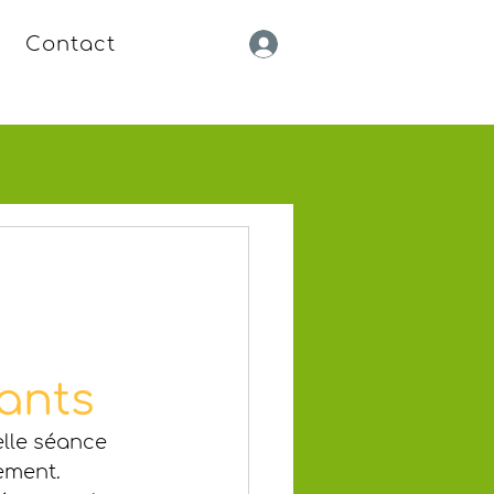
Contact
fants
elle séance 
gement.