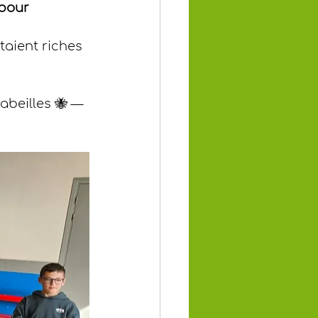
 pour 
taient riches 
abeilles 🐝 — 