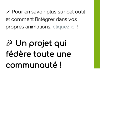
📌 Pour en savoir plus sur cet outil 
et comment l’intégrer dans vos 
propres animations, 
cliquez ici
 !
🎉 
Un projet qui 
fédère toute une 
communauté !
L’enthousiasme autour de ce 
lancement ne s’est pas arrêté aux 
élèves ! L’initiative a également 
été 
saluée par les acteurs locaux
, qui 
voient dans ce rucher-école 
un 
formidable levier éducatif et 
écologique
.