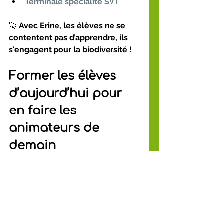
Terminale spécialité SVT
🚀 
Avec Erine, les élèves ne se 
contentent pas d’apprendre, ils 
s'engagent pour la biodiversité !
Former les élèves 
d’aujourd’hui pour 
en faire les 
animateurs de 
demain
Lors de nos dernières 
interventions, 
certains élèves ont 
exprimé un immense 
enthousiasme pour aller plus 
loin
 :