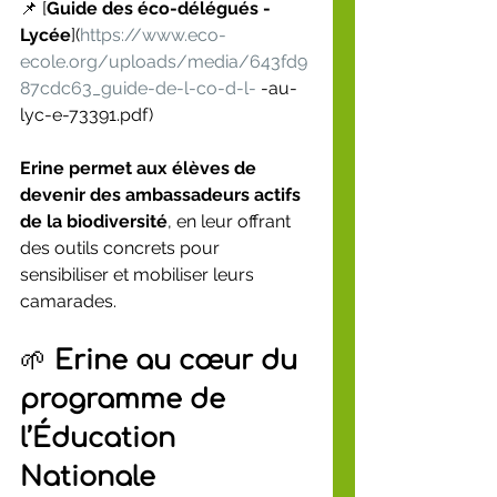
📌 [
Guide des éco-délégués - 
Lycée
](
https://www.eco-
ecole.org/uploads/media/643fd9
87cdc63_guide-de-l-co-d-l-
 -au-
lyc-e-73391.pdf)
Erine permet aux élèves de 
devenir des ambassadeurs actifs 
de la biodiversité
, en leur offrant 
des outils concrets pour 
sensibiliser et mobiliser leurs 
camarades.
🌱 
Erine au cœur du 
programme de 
l’Éducation 
Nationale