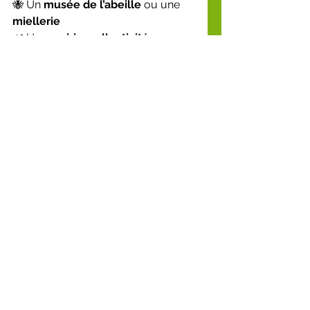
🐝 Un 
musée de l’abeille
 ou une 
miellerie
🌿 Une 
mairie
, 
collectivité
, 
maison de la nature
 ou un 
parc 
naturel
🎓 Une 
école
, 
collège
 ou 
lycée
🍯 Un 
apiculteur
 ou un 
syndicat 
apicole
👉 Alors le dispositif ERINE VR est 
fait pour vous.
🚀 Rejoignez le 
mouvement !
Si vous vous sentez prêt·e 
non pas 
par curiosité, mais par réelle 
envie d’innover
 pour montrer une 