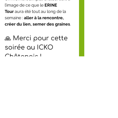
l’image de ce que le 
ERINE 
Tour
 aura été tout au long de la 
semaine : 
aller à la rencontre, 
créer du lien, semer des graines
.
🙏 Merci pour cette 
soirée au ICKO 
Châtenois !
Un immense merci :
à 
François
, directeur du ICKO 
Châtenois,
à toute l’
équipe ICKO
 pour 
l’accueil et la communication,
à 
Sébastien et Mathieu
 pour 
leur animation engagée,
et à 
toutes les personnes 