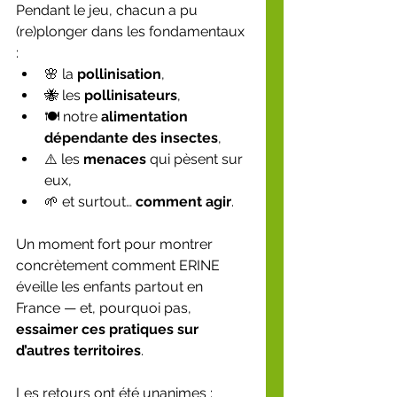
Pendant le jeu, chacun a pu 
(re)plonger dans les fondamentaux 
:
🌸 la 
pollinisation
,
🐝 les 
pollinisateurs
,
🍽️ notre 
alimentation 
dépendante des insectes
,
⚠️ les 
menaces
 qui pèsent sur 
eux,
🌱 et surtout… 
comment agir
.
Un moment fort pour montrer 
concrètement comment ERINE 
éveille les enfants partout en 
France — et, pourquoi pas, 
essaimer ces pratiques sur 
d’autres territoires
.
Les retours ont été unanimes :