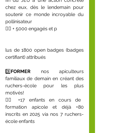
fin du JEU à une action concrète 
chez eux, dès le lendemain pour 
soutenir ce monde incroyable du 
pollinisateur
👉🏽 + 5000 engagés et p
lus de 1800 open badges (badges 
certifiant) attribués
3️⃣
FORMER
 nos apiculteurs 
familiaux de demain en créant des 
ruchers-école pour les plus 
motivés!
👉🏽 +17 enfants en cours de 
formation apicole et déjà +80 
inscrits en 2025 via nos 7 ruchers-
école enfants