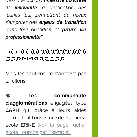
c'est une action 
immersive concrète 
et innovante
 à destination des 
jeunes leur permettant de mieux 
s'emparer des 
enjeux de transition
dans leur quotidien et 
future vie 
professionnelle"
🦋🦋🦋🦋🦋🦋🦋🦋🦋🦋🦋🦋🦋🦋🦋🦋
🦋🦋🦋🦋🦋🦋🦋🦋🦋🦋🦋🦋
Mais les soutiens ne s'arrêtent pas 
là, citons :
🪰 
Les communauté 
d'agglomérations
 engagées type 
CAPH
 qui grâce à leurs aides 
permettent l'ouverture de Ruchers-
école ERINE 
(voir la page rucher 
école Lourche par Exemple) 