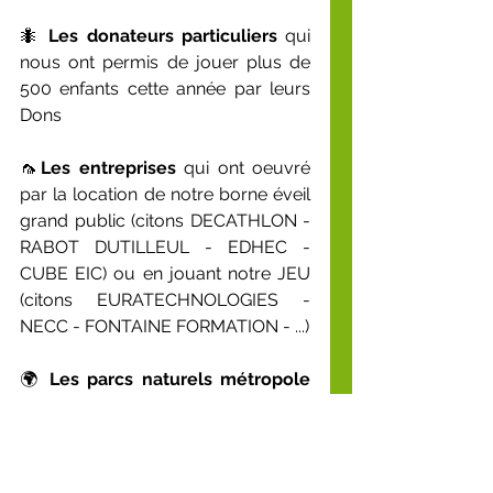
🐜 
Les donateurs particuliers
 qui 
nous ont permis de jouer plus de 
500 enfants cette année par leurs 
Dons
🦟
Les entreprises
 qui ont oeuvré 
par la location de notre borne éveil 
grand public (citons DECATHLON - 
RABOT DUTILLEUL - EDHEC - 
CUBE EIC) ou en jouant notre JEU 
(citons EURATECHNOLOGIES - 
NECC - FONTAINE FORMATION - ...)
🌍 
Les parcs naturels métropole
tel ASNAPIO qui ont financé nos 
services et ont permis un éveil en 
masse de leurs visiteurs