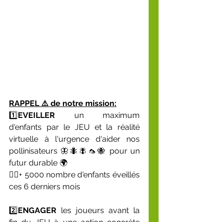
RAPPEL ⚠️ de notre mission:
1️⃣
EVEILLER
 un maximum 
d'enfants par le JEU et la réalité 
virtuelle à l'urgence d'aider nos 
pollinisateurs 🦋🐜🪰🦟🐝 pour un 
futur durable 🌍
👉🏽+ 5000 nombre d'enfants éveillés 
ces 6 derniers mois
2️⃣
ENGAGER 
les joueurs avant la 