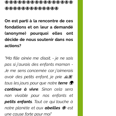
🐝🐝🐝🐝🐝🐝🐝🐝🐝🐝🐝🐝🐝🐝🐝🐝
🐝🐝🐝🐝🐝🐝🐝🐝🐝🐝🐝🐝🐝
On est parti à la rencontre de ces 
fondations et on leur a demandé 
(anonyme) pourquoi elles ont 
décide de nous soutenir dans nos 
actions? 
"Ma fille ainée me disait, - je ne sais 
pas si j'aurais des enfants maman - 
Je me sens concernée car j'aimerais 
avoir des petits enfant, je prie 🙏🏽 
tous les jours pour que notre 
terre 🌍 
continue à vivre
. Sinon cela sera 
non vivable pour nos enfants et 
petits enfants
. Tout ce qui touche à 
notre planète et aux 
abeilles
 🐝 est 
une cause forte pour moi"