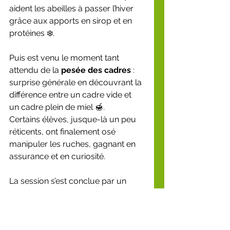
aident les abeilles à passer l’hiver 
grâce aux apports en sirop et en 
protéines ❄️.
Puis est venu le moment tant 
attendu de la 
pesée des cadres
 : 
surprise générale en découvrant la 
différence entre un cadre vide et 
un cadre plein de miel 🍯.
Certains élèves, jusque-là un peu 
réticents, ont finalement osé 
manipuler les ruches, gagnant en 
assurance et en curiosité.
La session s’est conclue par un 
long temps de questions-réponses 
autour du varroa, du frelon et des 
techniques de nourrissement.