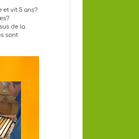
 et vit 5 ans?
les?
sus de la 
us sont 