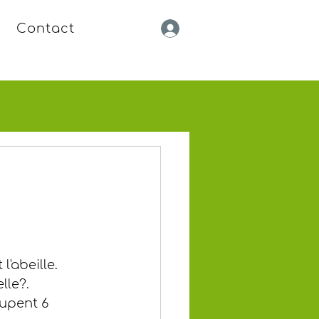
Contact
'abeille. 
le?. 
upent 6 