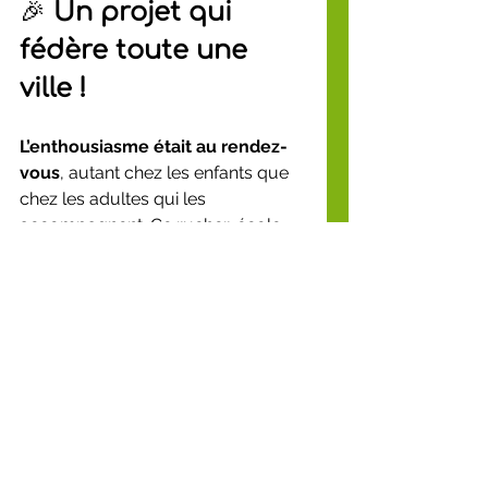
🎉 
Un projet qui 
fédère toute une 
ville !
L’enthousiasme était au rendez-
vous
, autant chez les enfants que 
chez les adultes qui les 
accompagnent. Ce rucher-école 
prend tout son sens grâce à 
l’implication de la ville 
d’Anstaing
 et de ses acteurs 
engagés.
🙏 
Un immense merci à…
🌟 
La ville d’Anstaing
, et 
particulièrement à 
Étienne 
Dumoulin, maire de la ville
, pour 
son soutien dans cette belle 