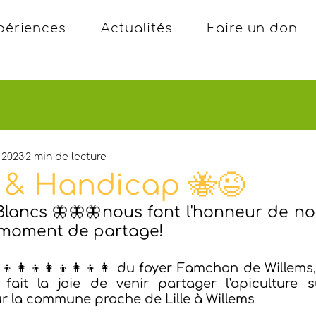
périences
Actualités
Faire un don
. 2023
2 min de lecture
s & Handicap 🐝😉
Blancs 🦋🦋🦋nous font l'honneur de nou
moment de partage! 
👦👩👦👩👦👩👦👩 du foyer Famchon de Willems, 
fait la joie de venir partager l'apiculture su
 la commune proche de Lille à Willems