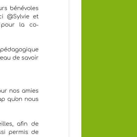
rs bénévoles 
i @Sylvie et 
 pour la co-
 pédagogique 
eau de savoir 
our nos amies 
ap qu'on nous 
les, afin de 
si permis de 