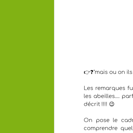
👉❓"mais ou on ils
Les remarques fus
les abeilles.... 
décrit !!!! 😉
On pose le cadre
comprendre quel 