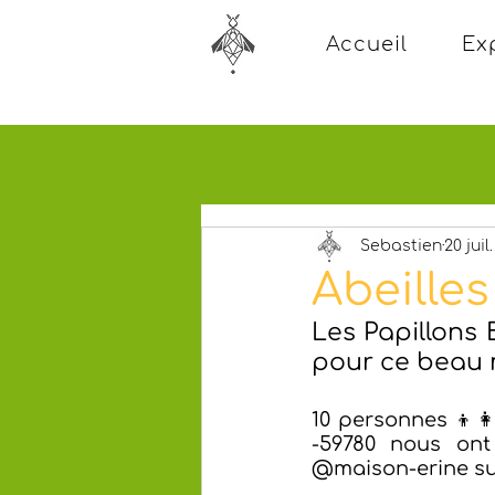
Accueil
Ex
Sebastien
20 juil
Abeille
Les Papillons 
pour ce beau 
10 personnes 👦👩
-59780 nous ont 
@maison-erine sur