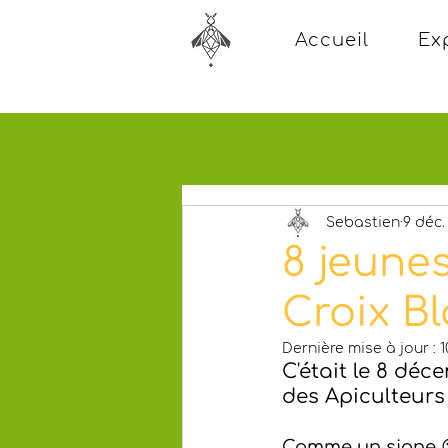
Accueil
Ex
Sebastien
9 déc.
8 jeune
Croix B
Dernière mise à jour :
1
C'était le 8 déc
des Apiculteurs
Comme un signe 😉.