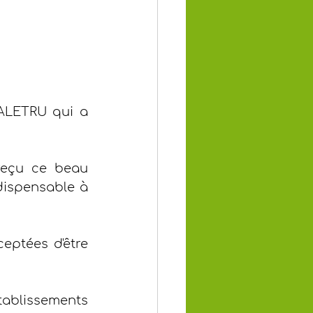
ALETRU qui a 
reçu ce beau 
dispensable à 
eptées d'être 
ablissements 