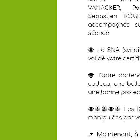
VANACKER, Pat
Sebastien ROG
accompagnés sur
séance
🐝 Le SNA (syndi
validé votre certi
🐝 Notre partena
cadeau, une belle
une bonne protec
🐝🐝🐝🐝🐝 Les 10
manipulées par vo
📌 Maintenant, à