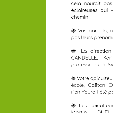
cela n'aurait pas 
éclaireuses qui 
chemin
🐝 Vos parents, 
pas leurs prénom
🐝 La direction 
CANDELLE, Kar
professeurs de SVT
🐝 Votre apiculteu
école, Gaëtan C
rien n'aurait été p
🐝 Les apiculteur
Martin DHELL