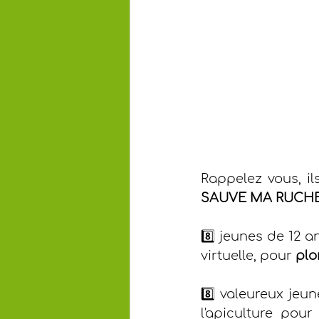
Rappelez vous, il
SAUVE MA RUCH
8️⃣ jeunes de 12 
virtuelle, pour
 pl
8️⃣ valeureux jeu
l'apiculture pour