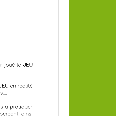
r joué le 
JEU 
EU en réalité 
....
s à pratiquer 
erçant ainsi 