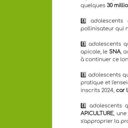
quelques 
30 mill
8️⃣ adolescents
pollinisateur qui 
8️⃣ adolescents q
apicole, le 
SNA
, 
à continuer ce lo
8️⃣ adolescents q
pratique et l'ens
inscrits 2024, 
car 
8️⃣ adolescents 
APICULTURE
, une
s'approprier la pra