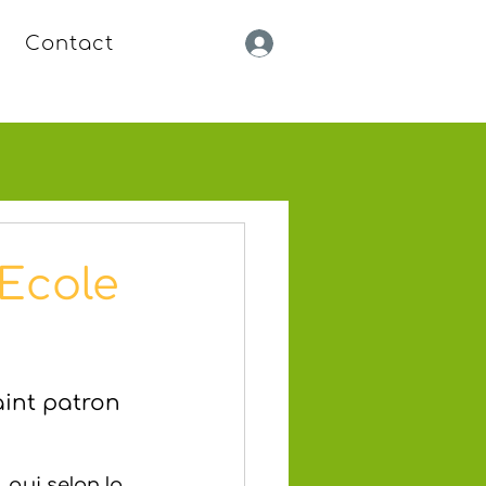
Contact
 Ecole
aint patron 
 qui selon la 