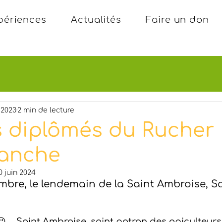
périences
Actualités
Faire un don
 2023
2 min de lecture
s diplômés du Rucher
lanche
0 juin 2024
embre, le lendemain de la Saint Ambroise, S
... Saint Ambroise, saint patron des apiculteurs,