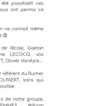
été possible!!! ces 
vous ont permis ce 
on ne connait même 
s 😉
de l'école, Gaetan 
ine LECOCQ, vos 
, Olivier Vandyck...
r référent du Rucher 
OLPAERT, sans qui 
ossible
s de notre groupe, 
EMMES, William 