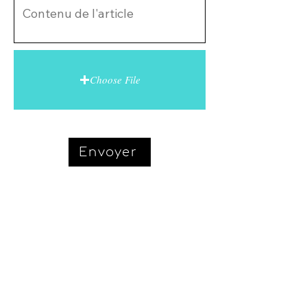
Choose File
Envoyer
Conditions générales d'utilisation
Politique de confidentialité
©2026 par l'association Erine.
06 21 64 72 43