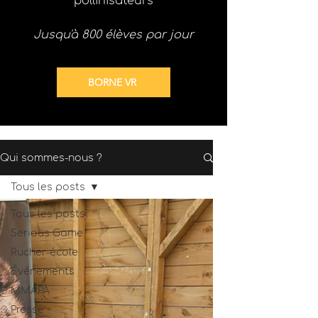
pollinisateurs
Jusqu'à 800 élèves par jour
BORNE VR
Qui sommes-nous ?
Tous les posts
Tous les posts
Serious Game
Rucher-école
Événements
MMAPA
Presse