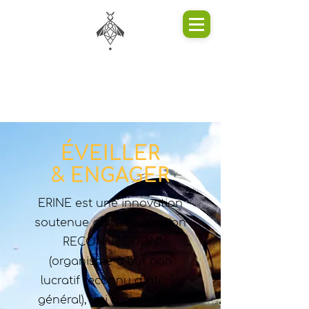
ÉVEILLER
& ENGAGER
ERINE est une innovation
soutenue par l'association
RECONNECTION
(organisme à but non
lucratif reconnu d'intérêt
général), qui a pour objet