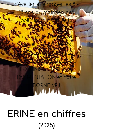
d'éveiller et engager les 8 -
18 ans au maintien des
pollinisateurs et de la
biodiversité.
Découvrez notre SERIOUS
GAME, nos RUCHERS-
ÉCOLES, notre MUSÉE
MOBILE DE L'ABEILLE, DU
POLLINISATEUR ET DE
L'ALIMENTATION et notre
BORNE VR !
ERINE en chiffres
(2025)