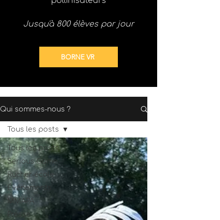
pollinisateurs
Jusqu'à 800 élèves par jour
BORNE VR
Qui sommes-nous ?
Tous les posts
Tous les posts
Serious Game
Rucher-école
Événements
MMAPA
Presse