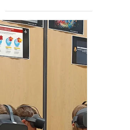
ont vécu une troisième session
particulièrement riche en découvertes
avec Gilles, enseignant de technologie et
apiculteur animateur. Intitulée "Donne-
moi à manger", cette séance avait pour
objectif de comprendre ce que
recherchent les pollinisateurs dans leur
environnement… et pourquoi ils sont
indispensables à notre alimentation.