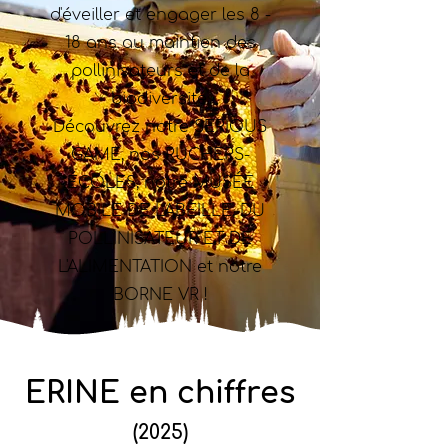
d'éveiller et engager les 8 -
18 ans au maintien des
pollinisateurs et de la
biodiversité.
Découvrez notre SERIOUS
GAME, nos RUCHERS-
ÉCOLES, notre MUSÉE
MOBILE DE L'ABEILLE, DU
POLLINISATEUR ET DE
L'ALIMENTATION et notre
BORNE VR !
ERINE en chiffres
(2025)