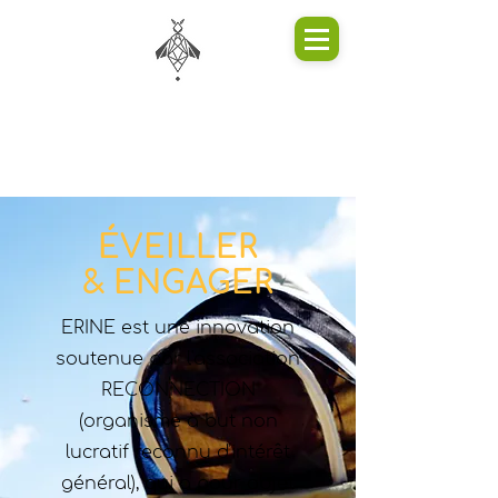
ÉVEILLER
& ENGAGER
ERINE est une innovation
soutenue par l'association
RECONNECTION
(organisme à but non
lucratif reconnu d'intérêt
général), qui a pour objet