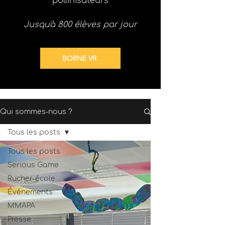
pollinisateurs
Jusqu'à 800 élèves par jour
BORNE VR
Qui sommes-nous ?
Tous les posts
Tous les posts
Serious Game
Rucher-école
Événements
MMAPA
Presse