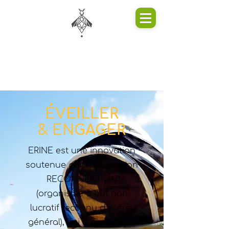
ÉVEILLER
& ENGAGER
ERINE est une innovation
soutenue par l'association
RECONNECTION
(organisme à but non
lucratif reconnu d'intérêt
général), qui a pour objet