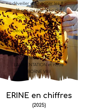
d'éveiller et engager les 8 -
18 ans au maintien des
pollinisateurs et de la
biodiversité.
Découvrez notre SERIOUS
GAME, nos RUCHERS-
ÉCOLES, notre MUSÉE
MOBILE DE L'ABEILLE, DU
POLLINISATEUR ET DE
L'ALIMENTATION et notre
BORNE VR !
ERINE en chiffres
(2025)