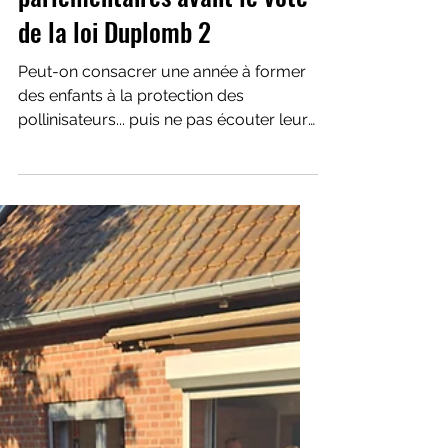
parlementaires avant le vote
de la loi Duplomb 2
Peut-on consacrer une année à former
des enfants à la protection des
pollinisateurs... puis ne pas écouter leur
voix lorsqu'ils souhaitent s'exprimer sur
leur avenir ? À quelques jours du vote
de la loi Duplomb 2, l'association ERINE
et les enfants du programme Enfants
Formateurs ont souhaité adresser une
lettre ouverte à Madame la Ministre et
aux députés des Hauts-de-France.