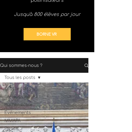
pollinisateurs
Jusqu'à 800 élèves par jour
BORNE VR
Qui sommes-nous ?
Tous les posts
Tous les posts
Serious Game
Rucher-école
Événements
MMAPA
Presse