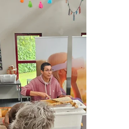
de Maël, élève diplômé du rucher-école
ERINE de Bondues, qui avait décidé
d'aller présenter les abeilles et les
pollinisateurs dans la classe de sa petite
sœur. Une initiative spontanée qui a fait
naître une conviction forte chez ERINE :
👉 Et si les enfants devenaient les
meilleurs ambassadeurs de la
biodiversité auprès des autres enfants ?