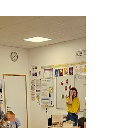
Faches-Thumesnil
Pour cette toute première Fête du Miel
du rucher-école de Faches-Thumesnil,
organisé par l'association MELIOU en
partenariat avec l'association ERINE,
plus de 100 personnes se sont réunies
pour célébrer les abeilles, la
biodiversité… et les jeunes apiculteurs du
rucher-école.