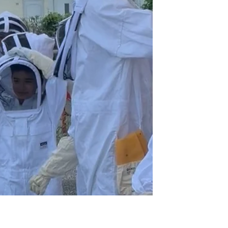
ambition : découvrir le monde fascinant
des abeilles et de la biodiversité. Animée
par Sébastien, Hadda, Alane, Augustin
et Mathieu, cette matinée a été
organisée en partenariat avec la
Sauvegarde du Nord, l'APEI du
Valenciennois - Les Papillons Blancs, la
Fondation AnBer et le Crédi