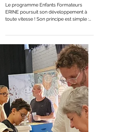
essaiment dans les écoles…
et inspirent les adultes
Le programme Enfants Formateurs
ERINE poursuit son développement à
toute vitesse ! Son principe est simple :
après une année passée dans un
rucher-école ERINE, les enfants les plus
motivés deviennent formateurs à leur
tour pour sensibiliser les élèves des
écoles maternelles et primaires à
l'importance des abeilles, des
pollinisateurs et de la biodiversité.