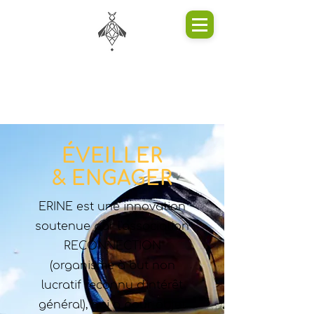
ÉVEILLER
& ENGAGER
ERINE est une innovation
soutenue par l'association
RECONNECTION
(organisme à but non
lucratif reconnu d'intérêt
général), qui a pour objet