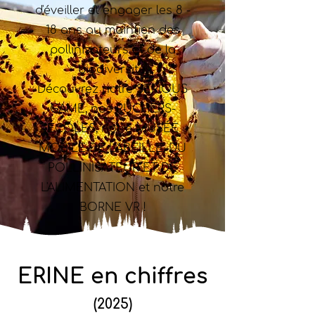
d'éveiller et engager les 8 -
18 ans au maintien des
pollinisateurs et de la
biodiversité.
Découvrez notre SERIOUS
GAME, nos RUCHERS-
ÉCOLES, notre MUSÉE
MOBILE DE L'ABEILLE, DU
POLLINISATEUR ET DE
L'ALIMENTATION et notre
BORNE VR !
ERINE en chiffres
(2025)