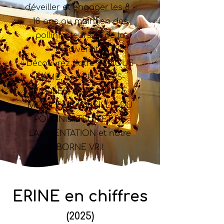
d'éveiller et engager les 8 -
18 ans au maintien des
pollinisateurs et de la
biodiversité.
Découvrez notre SERIOUS
GAME, nos RUCHERS-
ÉCOLES, notre MUSÉE
MOBILE DE L'ABEILLE, DU
POLLINISATEUR ET DE
L'ALIMENTATION et notre
BORNE VR !
ERINE en chiffres
(2025)