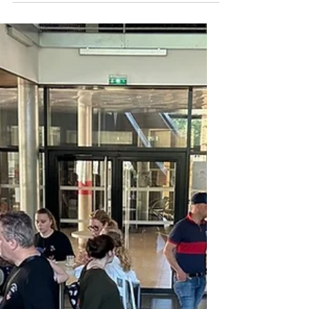
Le programme Enfants Formateurs
ERINE poursuit son développement à
toute vitesse ! Son principe est simple :
après une année passée dans un
rucher-école ERINE, les enfants les plus
motivés deviennent formateurs à leur
tour pour sensibiliser les élèves des
écoles maternelles et primaires à
l'importance des abeilles, des
pollinisateurs et de la biodiversité.