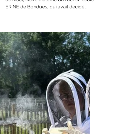
Comment 12 enfants vont
sensibiliser 1 000 élèves en
un mois
Tout est parti d'une histoire simple. Celle
de Maël, élève diplômé du rucher-école
ERINE de Bondues, qui avait décidé
d'aller présenter les abeilles et les
pollinisateurs dans la classe de sa petite
sœur. Une initiative spontanée qui a fait
naître une conviction forte chez ERINE :
👉 Et si les enfants devenaient les
meilleurs ambassadeurs de la
biodiversité auprès des autres enfants ?