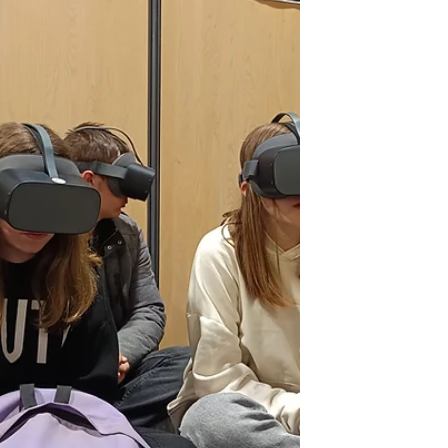
Au rucher-école ERINE du collège
Maxence Van Der Meersch, les élèves
ont vécu une troisième session
particulièrement riche en découvertes
avec Gilles, enseignant de technologie et
apiculteur animateur. Intitulée "Donne-
moi à manger", cette séance avait pour
objectif de comprendre ce que
recherchent les pollinisateurs dans leur
environnement… et pourquoi ils sont
indispensables à notre alimentation.