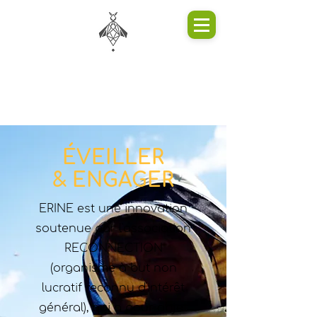
ÉVEILLER
& ENGAGER
ERINE est une innovation
soutenue par l'association
RECONNECTION
(organisme à but non
lucratif reconnu d'intérêt
général), qui a pour objet