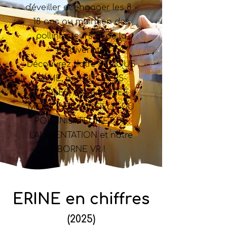
d'éveiller et engager les 8 -
18 ans au maintien des
pollinisateurs et de la
biodiversité.
Découvrez notre SERIOUS
GAME, nos RUCHERS-
ÉCOLES, notre MUSÉE
MOBILE DE L'ABEILLE, DU
POLLINISATEUR ET DE
L'ALIMENTATION et notre
BORNE VR !
ERINE en chiffres
(2025)