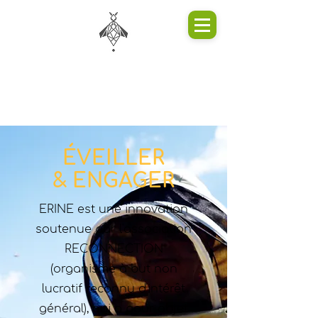
ÉVEILLER
& ENGAGER
ERINE est une innovation
soutenue par l'association
RECONNECTION
(organisme à but non
lucratif reconnu d'intérêt
général), qui a pour objet