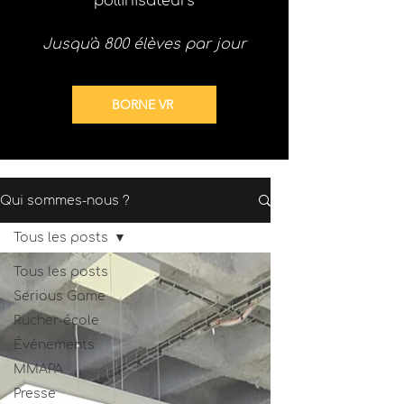
pollinisateurs
Jusqu'à 800 élèves par jour
BORNE VR
Qui sommes-nous ?
Tous les posts
Tous les posts
Serious Game
Rucher-école
Événements
MMAPA
Presse