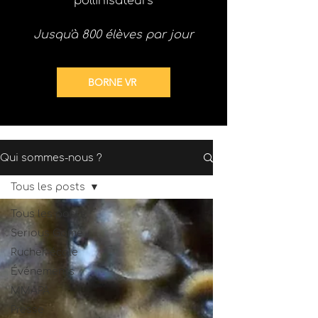
pollinisateurs
Jusqu'à 800 élèves par jour
BORNE VR
Qui sommes-nous ?
Tous les posts
Tous les posts
Serious Game
Rucher-école
Événements
MMAPA
Presse