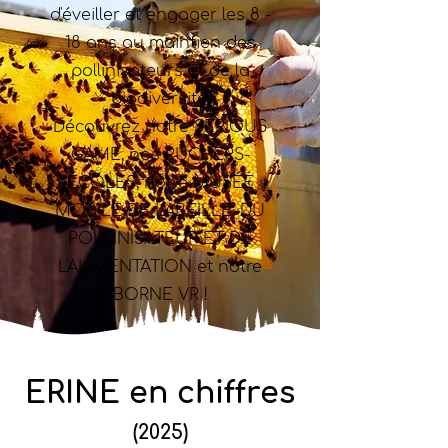
d'éveiller et engager les 8 -
18 ans au maintien des
pollinisateurs et de la
biodiversité.
Découvrez notre SERIOUS
GAME, nos RUCHERS-
ÉCOLES, notre MUSÉE
MOBILE DE L'ABEILLE, DU
POLLINISATEUR ET DE
L'ALIMENTATION et notre
BORNE VR !
ERINE en chiffres
(2025)