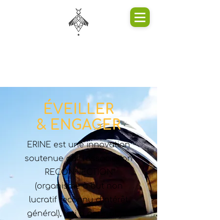
ÉVEILLER
& ENGAGER
ERINE est une innovation
soutenue par l'association
RECONNECTION
(organisme à but non
lucratif reconnu d'intérêt
général), qui a pour objet