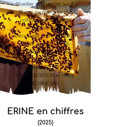
d'éveiller et engager les 8 -
18 ans au maintien des
pollinisateurs et de la
biodiversité.
Découvrez notre SERIOUS
GAME, nos RUCHERS-
ÉCOLES, notre MUSÉE
MOBILE DE L'ABEILLE, DU
POLLINISATEUR ET DE
L'ALIMENTATION et notre
BORNE VR !
ERINE en chiffres
(2025)