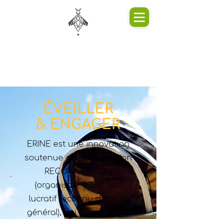
ÉVEILLER
& ENGAGER
ERINE est une innovation
soutenue par l'association
RECONNECTION
(organisme à but non
lucratif reconnu d'intérêt
général), qui a pour objet