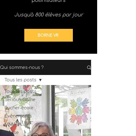
pollinisateurs
Jusqu'à 800 élèves par jour
BORNE VR
Qui sommes-nous ?
Tous les posts
Tous les posts
Serious Game
Rucher-école
Événements
MMAPA
Presse