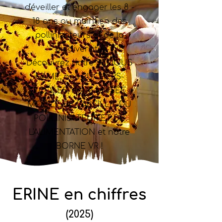
d'éveiller et engager les 8 -
18 ans au maintien des
pollinisateurs et de la
biodiversité.
Découvrez notre SERIOUS
GAME, nos RUCHERS-
ÉCOLES, notre MUSÉE
MOBILE DE L'ABEILLE, DU
POLLINISATEUR ET DE
L'ALIMENTATION et notre
BORNE VR !
ERINE en chiffres
(2025)