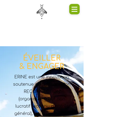
ÉVEILLER
& ENGAGER
ERINE est une innovation
soutenue par l'association
RECONNECTION
(organisme à but non
lucratif reconnu d'intérêt
général), qui a pour objet