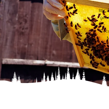
RECO
géné
Déc
M