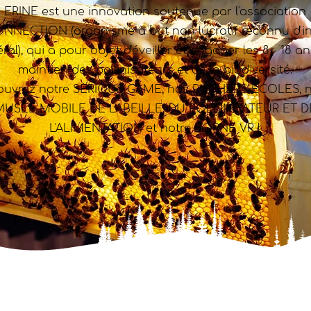
ERINE est une innovation soutenue par l'association
NNECTION (organisme à but non lucratif reconnu d'in
ral), qui a pour objet d'éveiller et engager les 8 - 18 a
maintien des pollinisateurs et de la biodiversité.
ouvrez notre SERIOUS GAME, nos RUCHERS-ÉCOLES, n
USÉE MOBILE DE L'ABEILLE, DU POLLINISATEUR ET D
L'ALIMENTATION et notre BORNE VR !