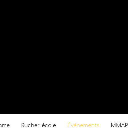
Game
Rucher-école
Événements
MMAP