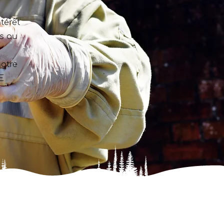
térêt
ns au
otre
E