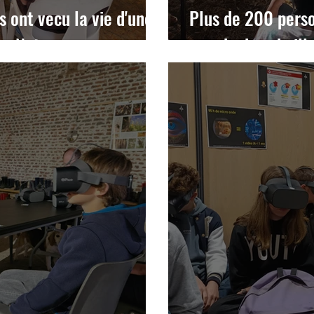
 ont vecu la vie d'une
Plus de 200 pers
ure Nature
monde des abeill