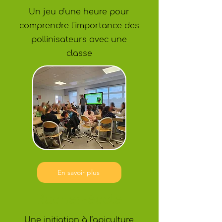
Un jeu
d'une heure pour
comprendre l'importance des
pollinisateurs avec une
classe
En savoir plus
Rucher-école
Une initiation à l’apiculture