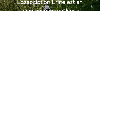
L'association Erine est en
plein essaimage. Nous
transmettons nos dispositifs
visant à vous accompagner
dans l'éveil et l'engagement
des jeunes de votre territoire
sans se substituer à votre
identité locale.
Découvrir la charte Essaimeuse
Nos partenaires