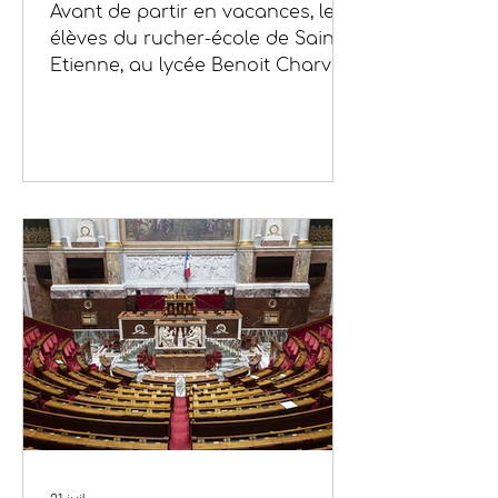
Avant de partir en vacances, les
élèves du rucher-école de Saint-
Etienne, au lycée Benoit Charvet,
ont vécu l'un des moments les
plus attendus de l'année : la
récolte du miel. Grâce au travail
réalisé tout au long de la saison
et aux bonnes conditions de la
colonie, près de 20 kg de miel ont
pu être récoltés.