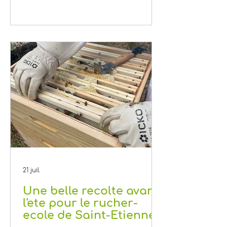
dans le monde des abeilles
proposé par ERINE. En quelques
jours seulement, plus de 700
personnes ont enfilé un casque
de réalité virtuelle pour découvrir
le quotidien d'une abeille et
mieux comprendre l'importance
des pollinisateurs.
21 juil.
Une belle recolte avant
l'ete pour le rucher-
ecole de Saint-Etienne