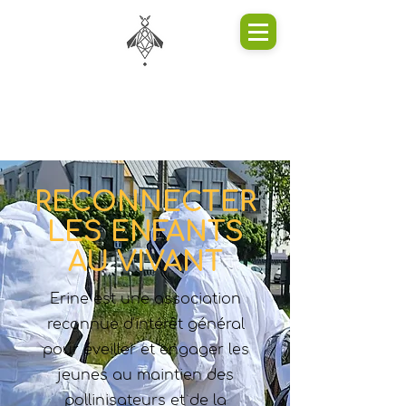
RECONNECTER
LES ENFANTS
AU VIVANT
Erine est une association
reconnue d'intérêt général
pour éveiller et engager les
jeunes au maintien des
pollinisateurs et de la