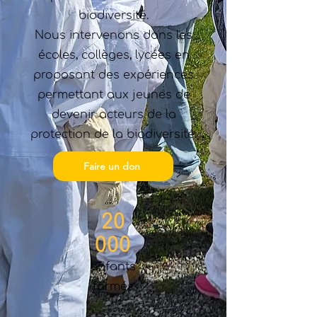
biodiversité.
Nous intervenons dans les
écoles, collèges, lycées en
proposant des expériences
permettant aux jeunes de
devenir acteurs de la
protection de la biodiversité.
Faire un don
20
000
enfants
formés