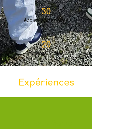
30
écoles partenaires
20
ruchers-écoles
Expériences
Serious Game